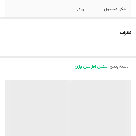
شکل محصول
پودر
موارد استفاده
افزایش اشتها , بدنسازی , افزایش وزن
نظرات
مناسب مصرف
آقایان و خانم‌ها
روش مصرف
یک پیمانه از پودر را با 500 میلی لیتر آب سرد یا
شیر مخلوط کرده و 2 تا 3 بار در روز میل کنید.
دسته‌بندی
:
مکمل افزایش وزن
نوع مکمل افزایش
گینر
وزن
وزن
4500 گرم
سایر توضیحات
تامین انرژی مورد نیاز ورزشکار موثر در بهبود
عملکرد ورزشی افزایش وزن و حجم عضلات
فاقد مواد افزودنی و گلوتن
کشور تولید کننده
ایران