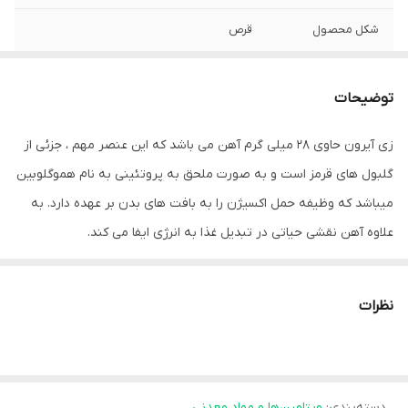
شکل محصول
قرص
سایر توضیحات
کمک به رفع کم خونی ناشی از کمبود آهن
توضیحات
نوع ویتامین و مواد
آهن
معدنی
زی آیرون حاوی 28 میلی گرم آهن می باشد که این عنصر مهم ، جزئی از
گلبول های قرمز است و به صورت ملحق به پروتئینی به نام هموگلوبین
میباشد که وظیفه حمل اکسیژن را به بافت های بدن بر عهده دارد. به
علاوه آهن نقشی حیاتی در تبدیل غذا به انرژی ایفا می کند.
نظرات
دسته‌بندی
:
ویتامین‌ها و مواد معدنی