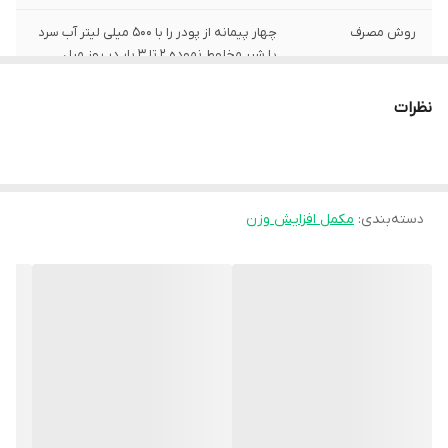
روش مصرف
چهار پیمانه از پودر را با 500 میلی لیتر آب سرد
یا شیر مخلوط نموده 2 تا 3 بار در روز میل
نمایید.
نظرات
وزن
2270 گرم
شماره پروانه
7/10023
بهداشت
دسته‌بندی
:
مکمل افزایش وزن
صادرکننده مجوز
سازمان غذا و دارو
سایر توضیحات
دارای انواع ویتامین‌ها و مواد معدنی دارای
کراتین (وزن 6/8 کیلویی) دارای BCAA’s و
گلوتامین گینر با نسبت 5:1 شکر نسبتا پائین
تنوع طعم و وزن
شکل محصول
پودر