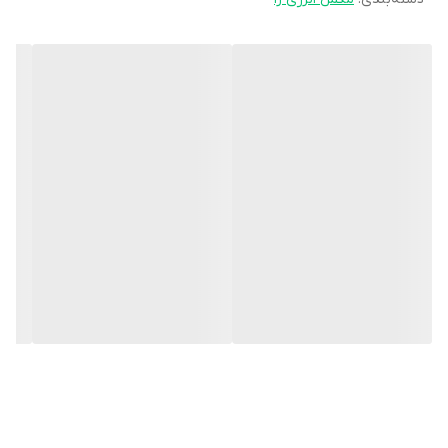
زمان کوتاهی وارد جریان خون می‌‌شود و وظیفه خود را از معده تا مغز
آغاز می‌کند. هر عدد قرص کافئین 200 یوروویتال تامین کننده 200 میلی
گرم کافئین می باشد که این میزان معادل دو فنجان قهوه است.