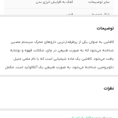
سایر توضیحات
کمک به افزایش انرژی بدن
شکل محصول
قرص
توضیحات
کافئین به عنوان یکی از پرطرفدارترین داروهای محرک سیستم عصبی
شناخته می‌شود که به صورت طبیعی در چای، شکلات، قهوه و نوشابه
یافت می‌شود. کافئین یک ماده شیمیایی است که با نام علمی‌ متیل
تئوبرومین شناخته می‌شود، به صورت طبیعی یک آلکالوئید است. مکمل
بدنسازی کافئین مکملی محبوب برای بدنسازان و ورزشکاران است. این
مکمل آثار زیادی بر بدن دارد و سبب تقویت عملکرد آنها در طول
نظرات
تمرینات سنگین بدنسازی می‌شود. قرص کافئین می‌تواند به بهبود
عملکرد ورزشکاران کمک کند و مطالعات نشان می‌دهد که عملکرد این
مکمل بهتر از کافئین موجود در قهوه است. مکمل کافئین، به عنوان ماده
دسته‌بندی
:
مکمل انرژی زا
‌ای محلول در آب، به سرعت جذب بدن‌ می‌‌شود. به این ترتیب در مدت