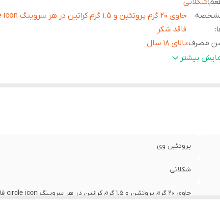
عم
:
شکلاتی
شخصه
حاوی 20 گرم پروتئین و 1.5 گرم ک
ا
:
فاقد شکر
ن مصرف
:
بالای 18 سال
حوه
یک پیمانه (30 گرمی) از پودر را در 250 سی سی آب 
مایش بیشتر
صرف
:
کنید. اگر پس از مخلوط کردن گلوله شد یا روی سطح آب ذرات ای
نشان دهنده خرابی محصول نیست.
ارد
circle icon کمک به تامین بخشی از پروت
صرف
:
کمک به حفظ سلامت عضلات
نع مصرف
:
برای خانم های باردار و شیرده و افراد زیر 18 سال منع مصرف دارد.
پروتئین وی
شکلاتی
حاوی 20 گرم پروتئین و 1.5 گرم کراتین در هر سروینگ circle icon فاقد شکر
بالای 18 سال