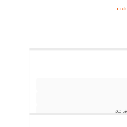
راتین در هر سروینگ circle icon
حل کرده و سپس میل
جاد شد
ئین مورد نیاز circle icon