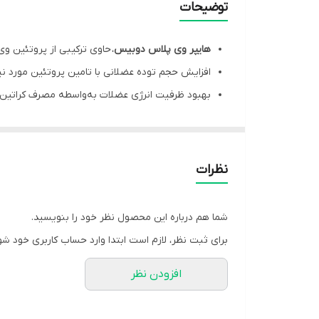
توضیحات
نحوه مصرف
هایپر وی پلاس دوبیس
،
حاوی ترکیبی از پروتئین وی 
افزایش حجم توده عضلانی با تامین پروتئین مورد نی
موارد مصرف
بهبود ظرفیت انرژی عضلات به‌واسطه مصرف کراتین
منع مصرف
تسریع ریکاوری پس از تمرین و کاهش کاتابولیسم ع
پودر هایپر وی پلاس
،
دارای فرمولاسیون کم‌کربوهیدر
با طعم مطلوب شکلاتی
نظرات
شما هم درباره این محصول نظر خود را بنویسید.
برای ثبت نظر، لازم است ابتدا وارد حساب کاربری خود شو
افزودن نظر