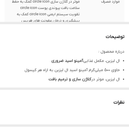
موارد مصرف
موثر در کلاژن سازی circle icon کمک به حفظ
سلامت بافت پیوندی پوست circle icon
تقویت سیستم ایمنی circle icon کمک به
پیشگیری و درمان عفونت های هرپس
نحوه مصرف
بزرگسالان روزانه یک عدد کپسول ترجیحا همراه
توضیحات
غذا و با آب کافی میل شود.
درباره محصول :
انقضا
۲۰۲۶/۰۴
ال لیزین، مکمل غذایی
آمینو اسید ضروری
حاوی 500 میلی‌گرم آمینو اسید ال لیزین به ازاء هر کپسول
ال لیزین، موثر در
کلاژن سازی و ترمیم بافت
کمک به
تقویت سیستم ایمنی
و کمک به درمان بیماری هرپس
قرص لیزین مفید در
حفظ سلامت عضلات، پوست، مو، ناخن و مفاصل
نظرات
هر جعبه از مکمل لیزین یوروویتال، برای مصرف 30 روز کافی می‌باشد.