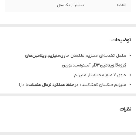
انقضا
بیشتر از یک سال
توضیحات
مکمل تغذیه‌ای منیزیم فلکسان حاوی
منیزیم
،
ویتامین‌های
گروه
B
،
ویتامین
D3
و آمینواسید
تورین
حاوی 7 ملح مختلف از منیزیم
منیزیم فلکسان کمک‌کننده در
حفظ عملکرد نرمال عضلات
با دارا
بودن
منیزیم
موثر در
متابولیسم نرمال انرژی
و کمک‌کننده در حفظ عملکرد
نظرات
طبیعی
سیستم عصبی
از طریق
ویتامین‌های گروه
B
و
منیزیم
مکمل Mg 7 مفید در
کاهش احساس خستگی
به واسطه
وجود
ویتامین‌های گروه
B
و اسید آمینه
تورین
(
تائورین
)