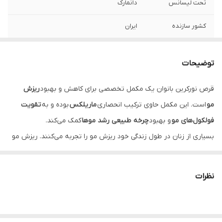
تحت لیسانس
دانمارک
كشور سازنده
ایران
گروه
مراقبت مو
توضیحات
تعداد
60 عددی
قرص نورکرین بانوان یک مکمل تخصصی برای کاهش و بهبود
ریزش
مو
است. این مکمل حاوی ترکیب انحصاری
ماریلکس
بوده و به
تقویت
فولکول‌های مو
و بهبود
چرخه طبیعی رشد موها
کمک می‌کند.
بسیاری از زنان در طول زندگی خود ریزش مو را تجربه می‌کنند. ریزش مو
در این افراد می‌تواند علل مختلفی از جمله
کاهش وزن
ناگهانی
،
زایمان
،
استرس
،
تغییرات هورمونی
،
کمبود مواد مغذی
و... داشته
نظرات
باشد. همچنین
مراقبت صحیح از موها
می‌تواند از ریزش مو پیشگیری
کند.
درمان
ریزش مو
بسته به علت ایجاد آن متفاوت است. در برخی موارد
تنها با مراجعه به پزشک و درمان علت زمینه‌ای، ریزش مو بهبود می‌یابد.