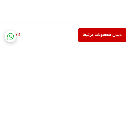
1 پیمانه (42 گرم) از پودر را 1-3 مرتبه در روز، با 200-300 میلی لیتر آب،
آبمیوه دلخواه و یا شیر کم چرب مخلوط کرده و میل نمایید.
لطفا دقت کنید
دور از دسترس کودکان، در محل خشک و خنک و دور از نور خورشید و
دیدن محصولات مرتبط
ناموجود
رطوبت نگهداری نمایید.
پودر گینر لوکس مکمل است و جهت تشخیص، پیشگیری و درمان
نیست.
بیش از مقادیر توصیه شده مصرف ننمایید.
موارد منع مصرف
در صورت ابتلا به نارسایی کبدی، کلیوی یا بیماری‎‌های خاص پیش از
برگشت به بالا
شروع مصرف با پزشک مشورت کنید.
مصرف در دوران بارداری و شیردهی
در زمان بارداری یا شیردهی تنها با مجوز پزشک امکان استفاده دارد.
عوارض جانبی