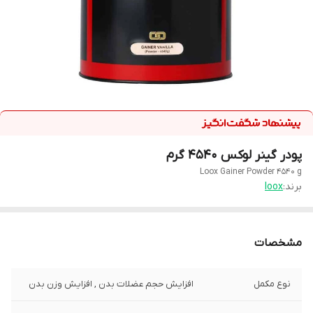
پودر گینر لوکس 4540 گرم
Loox Gainer Powder 4540 g
برند:
loox
مشخصات
نوع مکمل
افزایش حجم عضلات بدن , افزایش وزن بدن