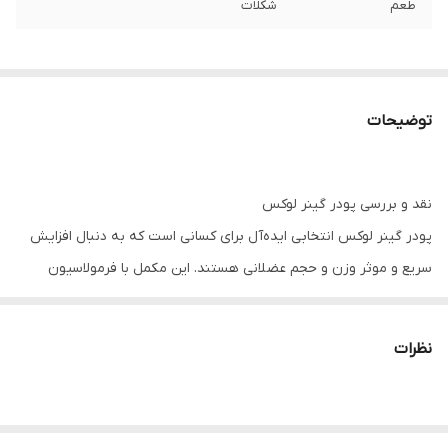
طعم
شکلات
توضیحات
نقد و بررسی پودر گینر لوکس
پودر گینر لوکس انتخابی ایده‌آل برای کسانی است که به دنبال افزایش
سریع و موثر وزن و حجم عضلانی هستند. این مکمل با فرمولاسیون
منحصر به فرد و ترکیبی از پروتئین‌های با کیفیت، کربوهیدرات‌های
پیچیده و ویتامین‌های ضروری، به شما کمک می‌کند تا در زمان کوتاه‌تری
نظرات
به نتایج مطلوب دست یابید. گینر لوکس با افزایش کالری مصرفی، به
تحریک رشد عضلات و تقویت استقامت بدن می‌پردازد و به ویژه برای
افرادی که دچار کمبود وزن یا نیاز به افزایش انرژی در طول روز هستند