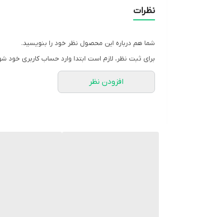
محدود کننده دامنه حرکتی ناحیه آرنج و بازو
نظرات
محفاظت و حمایت از ناحیه ساعد و مچ دست
جلوگیری از اعمال فشار به مفصل مچ، استخوان ساعد 
شما هم درباره این محصول نظر خود را بنویسید.
آویز دست شانه ای آدور
برای ثبت نظر، لازم است ابتدا وارد حساب کاربری خود شو
آویز دست شانه ای یکی از محصولات گروه آدور می باشد ک
افزودن نظر
دست، مچ دست، آرنج، ساعد، بازو و شانه اندام‌ های حر
از آنجایی‌که بسیاری از اعمال حرکتی انسان به این اند
این اندام‌ها شوند.
این سه عضو همواره در معرض انواع شکستگی‌ ها و در ر
می‌تواند قدرت حرکت را از قسمت‌ های مختلف دست بگیر
در شکستگی‌ های استخوان بازو و ساعد که دست را گچ می
هنگام فلج شدن یک طرف بدن، به علت ضعف عضلانی، کل ا
به یک سمت متمایل شود.
در این‌گونه موارد با استفاده از آویز دست، می‌توان وز