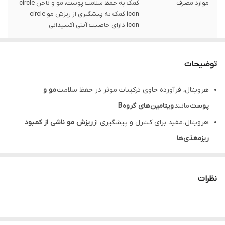
موارد مصرف
کمک به حفظ سلامت پوست، مو و ناخن circle
icon کمک به پیشگیری از ریزش مو circle
icon دارای خاصیت آنتی اکسیدانی
نحوه مصرف
بزرگسالان روزانه یک عدد کپسول با میزان کافی
آب، ترجیحا همراه غذا میل شود. از مصرف بیش
توضیحات
از میزان توصیه شده خودداری گردد.
هرویتال، فرآورده حاوی ترکیبات موثر در حفظ سلامت
مو و
مشخصه ها
مکمل تغذیه ای حاوی ویتامین‌ها، مواد
معدنی، PABA، اسیدهای آمینه
پوست
مانند
ویتامین‌های گروه B
هرویتال، مفید برای کنترل و پیشگیری از
ریزش مو ناشی از کمبود
تعداد
٣٠ عدد سافت ژل
ریزمغذی‌ها
تحت لیسانس
آلمان
Haar vital، موثر در حفظ
رنگدانه‌های مو
و به تعویق انداختن
روند
سفیدی مو
نظرات
کمک به ساخت طبیعی
کراتین
موها
هیر ویتال، مفید جهت کاهش و جلوگیری از
ریزش مو ارثی و هورمونی
قابل استفاده برای افزایش
ضخامت تار مو
و
استحکام ناخن‌ها