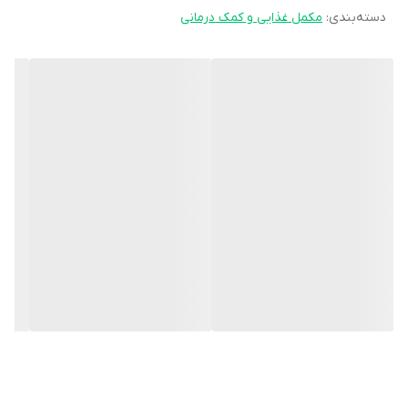
دسته‌بندی
:
کمک به تسریع
ترمیم زخم
مکمل غذایی و کمک درمانی
و بهبود بافت و
کیفیت پوست
معرفی قرص هیر ویتال
قرص هیر ویتال، یک مکمل تخصصی
جهت حفظ سلامت مو، پوست و
ناخن
است. قرص هیر ویتال دارای خاصیت
آنتی اکسیدانی
بوده که
در
کاهش ریزش مو
اثرات کمک کننده دارد. هیر ویتال به فرم
سافت‌
ژل
در
3 بلیستر 10 عددی
در
جعبه‌های مقوایی
توسط شرکت
حکیمان طب
کار
و تحت لیسانس شرکت
یوروویتال آلمان
تولید و عرضه می‌گردد.
قرص هیر ویتال
علی‌رغم ویتامین‌ها و مینرال‌های موثر در تقویت مو،
حاوی ترکیبات گیاهی از جمله
روغن دانه ارزن، عصاره دم اسب
می‌باشد
که هر دو به
تقویت و رشد مو
کمک می‌کنند. دانه ارزن با
ویتامین‌های
گروه ب
و
مواد معدنی
از ریزش مو جلوگیری کرده و فولیکول‌ها را
تقویت می‌کند. عصاره دم اسب حاوی
سیلیکا
است که باعث
افزایش
ضخامت، استحکام مو و تسریع رشد
آن می‌شود.