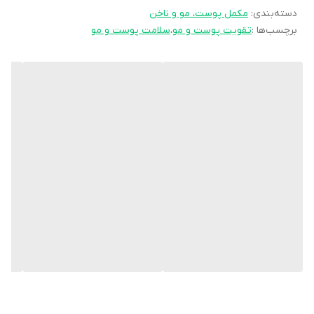
دسته‌بندی
:
مکمل پوست، مو و ناخن
هر جعبه از مکمل بیو پانتن مناسب برای استفاده به مدت 60 روز
برچسب‌ها :
تقویت پوست و مو
،
سلامت پوست و مو
است.