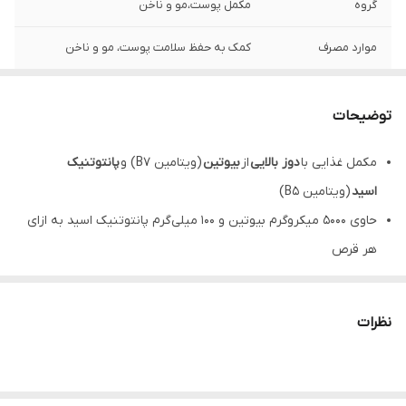
گروه
مکمل پوست،مو و ناخن
موارد مصرف
کمک به حفظ سلامت پوست، مو و ناخن
مشخصه ها
حاوی بیوتین و پانتوتنیک اسید
توضیحات
تعداد
60عدد
مکمل غذایی با
دوز بالایی
از
بیوتین
(ویتامین B7) و
پانتوتنیک
روش مصرف
بزرگسالان روزانه یک عدد قرص با آب کافی و
اسید
(ویتامین B5)
ترجیحا همراه غذا میل شود.
حاوی 5000 میکروگرم بیوتین و 100 میلی‌گرم پانتوتنیک اسید به ازای
موارد احتیاط
circle icon از مصرف بیش از میزان توصیه
هر قرص
شده خودداری گردد. از مصرف هم زمان این
کمک به حفظ و بهبود
سلامت پوست
،
مو
و
ناخن
فراورده با داروهای ضد صرع و تشنج خودداری
شود. در دوران بارداری و شیردهی با احتیاط و
موثر در
متابولیسم نرمال انرژی
به واسطه نقش بیوتین و پانتوتنیک
طبق توصیه پزشک صورت گیرد.
نظرات
اسید در متابولیسم
تحت لیسانس
آلمان
روش مصرف قرص بیوپانتن یوروویتال: بزرگسالان روزانه 1 عدد قرص،
ترجیحا همراه غذا