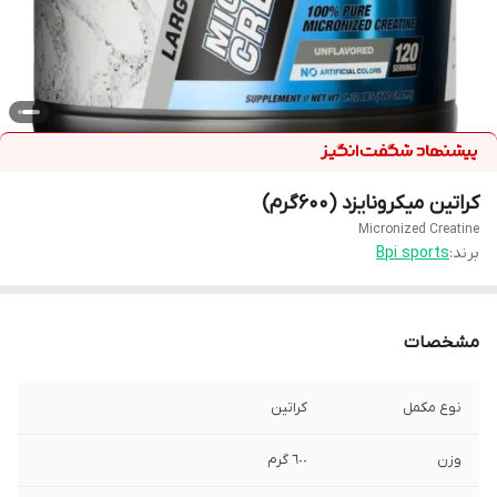
کراتین میکرونایزد (600گرم)
Micronized Creatine
برند:
Bpi sports
مشخصات
نوع مکمل
كراتين
وزن
٦٠٠ گرم