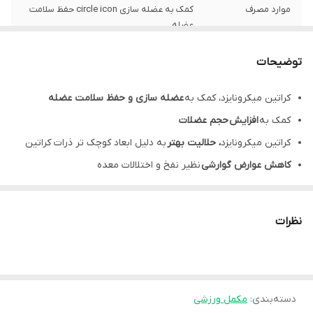
موارد مصرف
کمک به عضله سازی circle icon حفظ سلامت
عضله
منع مصرف
در دوران بارداری و شیردهی مصرف نشود.
توضیحات
کراتین میکرونایزد، کمک به
عضله سازی و حفظ سلامت عضله
کمک به
افزایش
حجم عضلات
کراتین میکرونایزد
، حلالیت بهتر
به دلیل ابعاد کوچک تر ذرات کراتین
کاهش عوارض گوارشی
نظیر نفخ و اختلالات معده
کراتین میکرونایزد بی پی آی، دارای
سرعت جذب بالاتر
ریکاوری
بعد تمرین
و به تعویق انداختن خستگی
ناشی از تمرین
نظرات
کراتین میکرونایزد چیست؟
کراتین میکرونایزد
، همان کراتین منو هیدرات با مولکول‌های کوچک‌تر
است. بنابراین این دو فرمولاسیون اثرات و فواید یکسانی دارد. کراتین
دسته‌بندی
:
مکمل ورزشی
میکرونایزد به مانند کراتین منو هیدرات می‌تواند در افزایش توان در