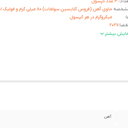
داد
:
٣٠ عدد كپسول
شخصه
ا
:
میکروگرم در هر کپسول
قضا
:
2027
ارد مصرف
:
کمک به خون سازی و پیشگیری از کم خونی ناشی از فقر آه
مایش بیشتر
آهن