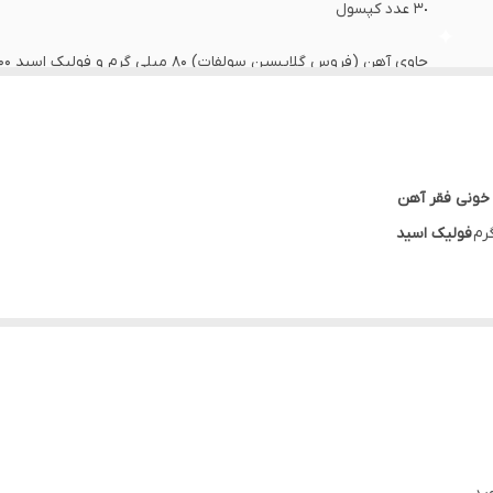
٣٠ عدد كپسول
حاوی آهن (فروس گلایسین سولفات) 80 میلی گرم و فولیک اسید 800 میکروگرم در هر کپسول
2027
کمک به خون سازی و پیشگیری از کم خونی ناشی از فقر آهن
خونی فقر آهن
فولیک اسید
سط تا شدید
به علت
دوز بالای آهن
 فرم
گلایسین سولفات
رگسالان می‌باشد.
ک اسید و آهن به فرم گلایسین سولفات است. مزیت این نوع ملح آهن جذب بالا 
، انتقال طبیعی اکسیژن در بدن، کاهش ضعف و خستگی و متابولیسم طبیعی ا