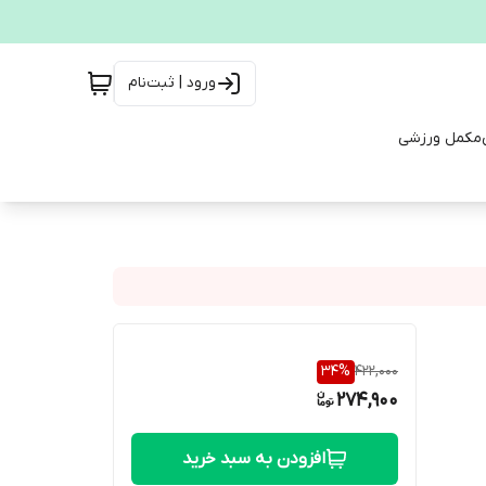
ورود | ثبت‌نام
مکمل ورزشی
34
%
422,000
274,900
افزودن به سبد خرید