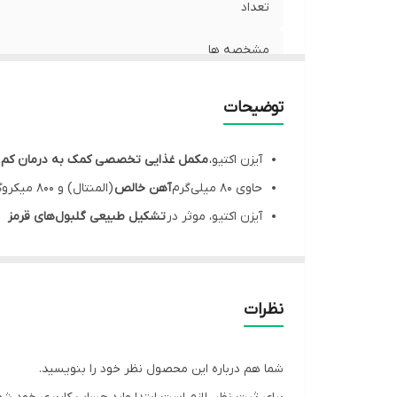
تعداد
مشخصه ها
انقضا
توضیحات
موارد مصرف
آیزن اکتیو،
مکمل غذایی تخصصی کمک به درمان کم 
حاوی 80 میلی‌گرم
آهن خالص
(المنتال) و 800 میکروگرم
آیزن اکتیو، موثر در
تشکیل طبیعی گلبول‌های قرمز
Eisen aktiv، مناسب استفاده در موارد
کم خونی متو
احتمال عارضه گوارشی کمتر
به واسطه تامین آهن به
ایزن اکتیو،
فراهمی زیستی بالا (bioavailability)
نظرات
هر جعبه از قرص آیزن اکتیو یوروویتال مناسب استفاده به مدت 30 روز بز
آیزن اکتیو یوروویتال حاوی ترکیبی متعادل از فولی
شما هم درباره این محصول نظر خود را بنویسید.
آهن در ساخت طبیعی گلبول های قرمز و هموگلوبین