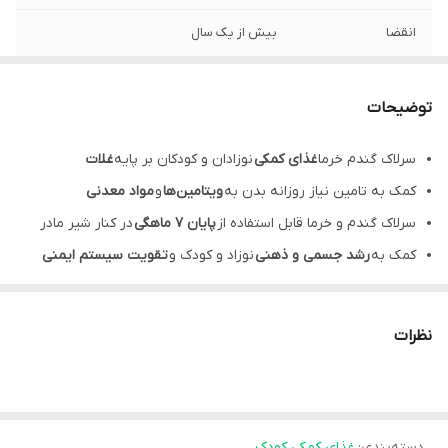
انقضا
بیش از یک سال
توضیحات
سرلاک گندم خرما
غذای کمکی
نوزادان و کودکان بر پایه
غلات
کمک به تامین نیاز روزانه بدن به
ویتامین‌ها
و
مواد معدنی
سرلاک گندم و خرما قابل استفاده از
پایان 7 ماهگی
در کنار شیر مادر
کمک به
رشد جسمی و ذهنی
نوزاد و کودک و
تقویت سیستم ایمنی
سرلاک گندم خرما کمک به
تامین انرژی
برای کودک و نوزاد
نظرات
دسته‌بندی
:
غذای کمکی کودک