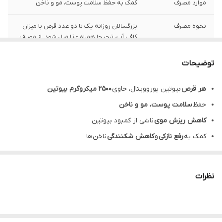
موارد مصرف
کمک به حفظ سلامت پوست، مو و ناخن
نحوه مصرف
بزرگسالان روزانه یک تا دو عدد قرص با میزان
کافی آب، ترجیحا همراه غذا میل شود. از مصرف
بیش از میزان توصیه شده خودداری گردد.
توضیحات
تحت لیسانس
المان
هر قرص
بیوتین یوروویتال، حاوی
2500 میکروگرم بیوتین
حفظ
سلامت پوست، مو و ناخن
کاهش ریزش موی
ناشی از کمبود بیوتین
کمک به
رفع نازکی
و
کاهش شکنندگی
ناخن‌ها
قابل استفاده با سایر مکمل‌های مراقب پوست، مو و ناخن
هر جعبه از مکمل بیوتین یوروویتال، مناسب استفاده 60 روز
نظرات
معرفی بیوتین یوروویتال
بیوتین یوروویتال
با تأمین 2500 میکروگرم بیوتین، علاوه بر جبران
کمبود بیوتین، به حفظ سلامت پوست، مو و ناخن نیز کمک می