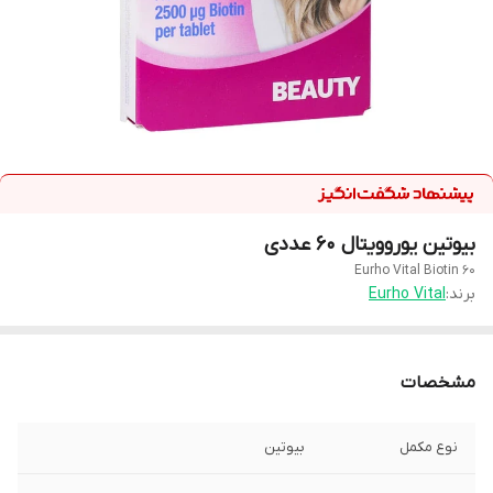
بیوتین یوروویتال 60 عددی
Eurho Vital Biotin 60
برند:
Eurho Vital
مشخصات
نوع مکمل
بيوتين