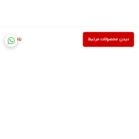
نحوه مصرف قرص بیوتین 2500 یوروویتال
قرص بیوتین یوروویتال 2500 میکروگرم
را می توان روزانه 1 الی 2 بار
استفاده نمود.
دیدن محصولات مرتبط
ناموجود
بهترین زمان مصرف قرص بیوتین
همراه یکی از وعده‌های غذایی است.
عوارض قرص بیوتین یورو ویتال
تا کنون هیچ عارضه ی خطرناکی به دنبال استفاده از
مکمل بیوتین
یوروویتال
گزارش نشده است.
برگشت به بالا
تداخلات دارویی قرص بیوتین یورو ویتال
مصرف همزمان
قرص بیوتین یوروویتال
با داروهای ضد صرع و ضد
تشنج توصیه نمی شود. زیرا این داروها می توانند سطح خونی
بیوتین را کاهش دهند.