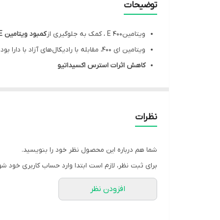
توضیحات
نحوه مصرف
ویتامینE 400 ، کمک به جلوگیری از
کمبود ویتامین E
تحت لیسانس
ویتامین ای 400، مقابله با رادیکال‌های آزاد با دارا بودن خاصیت
کاهش اثرات استرس اکسیداتیو
انقضا
ویتامین ای 400، کمک به
حفظ سلامت پوست
کمک به حفظ عملکرد طبیعی
سیستم ایمنی
ویتامینE400، مفید در
حفظ سلامت سیستم بینایی
نظرات
هر جعبه از سافت ژل ویتامین E 400 واحدی یوروویتال مناسب استفاده به مدت 60 روز می‌باشد.
کپسول ویتامین ای یورو ویتال
شما هم درباره این محصول نظر خود را بنویسید.
نمونه صناعی این ماده
برای ثبت نظر، لازم است ابتدا وارد حساب کاربری خود شو
مخربی به نام رادیکال های آزاد، از سلول ها و اندام بد
افزودن نظر
عملکرد اندام ها و تسریع روند پیری می گردند. آلودگی ه
400 یوروویتال
با اثرات آنتی اکسیدانی قدرتمند خود به