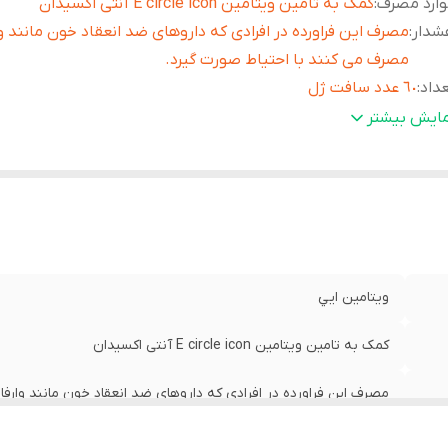
ارد مصرف
:
کمک به تامین ویتامین E circle icon آنتی اکسیدان
شدار
:
مصرف این فراورده در افرادی که داروهای ضد انعقاد خون مانند و
مصرف می کنند با احتیاط صورت گیرد.
داد
:
٦٠ عدد سافت ژل
حوه
بزرگسالان روزانه یک عدد کپسول با میزان کافی آب، ترجیحا ه
مایش بیشتر
صرف
:
میل شود.
حت لیسانس
:
المان
قضا
:
بیشتر از یک سال
ويتامين ايي
کمک به تامین ویتامین E circle icon آنتی اکسیدان
مصرف این فراورده در افرادی که داروهای ضد انعقاد خون مانند وارف
٦٠ عدد سافت ژل