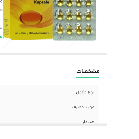
مو
ه
تع
ن
ن
م
ت
ان
مشخصات
نوع مکمل
موارد مصرف
هشدار
تعداد