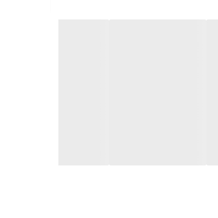
می باشد. هر کپسول ویتامین ای یورو ویتال حاوی 400 واحد، معادل 270 میلی گرم ویتامین E می باشد. این