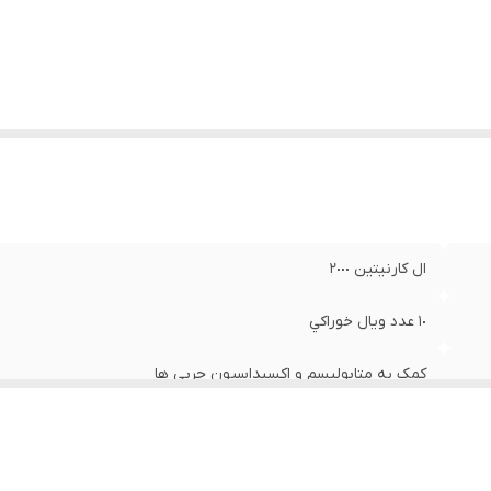
ال كارنيتين ٢٠٠٠
١٠ عدد ويال خوراكي
کمک به متابولیسم و اکسیداسیون چربی ها