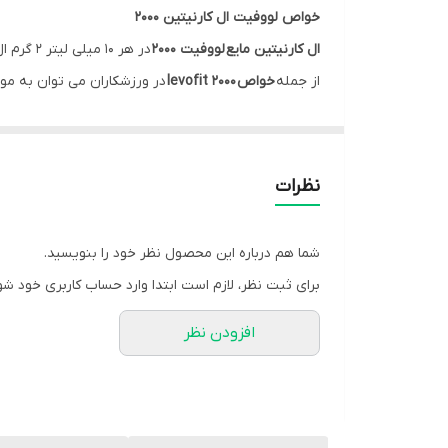
خواص لووفیت ال کارنیتین 2000
ال کارنیتین مایع لووفیت 2000
در هر 10 میلی لیتر 2 گرم ال کارنیتین را دارا است.
از جمله
خواص levofit 2000
در ورزشکاران می توان به موارد
متابولیسم چربی
ال کارنیتین با تسهیل انتقال اسیدهای چرب به داخل م
نظرات
به عنوان سوخت و در نتیجه کاهش ذخیره چربی در بدن 
این مکانیسم، یکی از دلایل اصلی استفاده از ال کارنیتین
شما هم درباره این محصول نظر خود را بنویسید.
برای ثبت نظر، لازم است ابتدا وارد حساب کاربری خود شو
تسریع ریکاوری عضله
افزودن نظر
همانطور که اشاره شد، ال کارنیتین با انتقال اسیدهای چ
عضلات برای ترمیم آسیب‌های ناشی از تمرین و ساخت پروتئ
افزایش تولید انرژی در عضلات، به ویژه پس از تمرینات 
همچنین تمرینات شدید می‌تواند منجر به تولید رادیکال