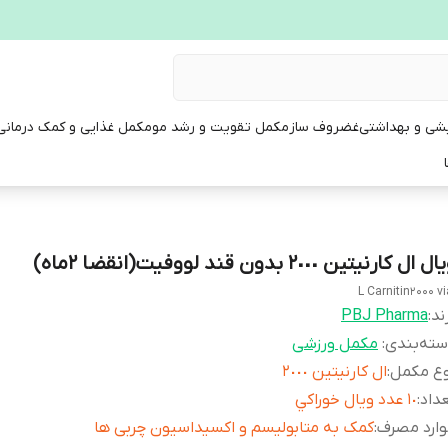
یشی و بهداشتی
غضروف ساز
مکمل تقویت و رشد مو
مکمل غذایی و کمک درمانی
ل ال کارنیتین ٢٠٠٠ بدون قند لووفیت(انقضا ٢ماه)
L Carnitin2000 vi
ند:
PBJ Pharma
ته‌بندی
:
مکمل ورزشی
وع مکمل
:
ال كارنيتين ٢٠٠٠
داد
:
١٠ عدد ويال خوراكي
ارد مصرف
:
کمک به متابولیسم و اکسیداسیون چربی ها