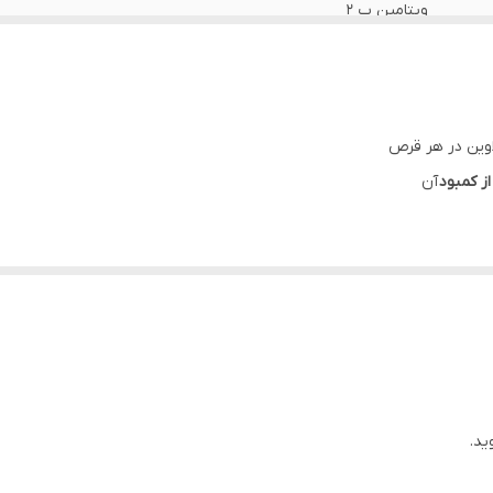
ویتامین ب 2
circle icon هر قرص حاوی 100 میلی گرم ویتامین ب2
میزان دوز مصرفی توسط پزشک تعیین می گردد.
ز کمبود
آن
گردد
انه
ید.