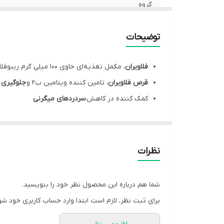
گروه
مشخصه ها
توضیحات
روش مصرف
فلاویران
، مکمل تغذیه‌ای حاوی 100 میلی گرم ریبوفلاوین در هر قرص
موارد مصرف
قرص فلاویران
، تامین کننده ویتامین ب2 و
جلوگیری ا
کمک کننده در کاهش
سردردهای میگرنی
فلاویران، موثر در
متابولیسم چربی‌ها
و
تامین انرژی
روز
مناسب برای حفظ عملکرد طبیعی
سیستم عصبی
نظرات
شما هم درباره این محصول نظر خود را بنویسید.
برای ثبت نظر، لازم است ابتدا وارد حساب کاربری خود شو