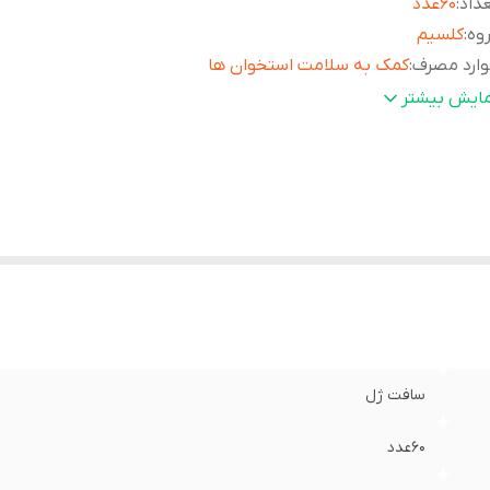
داد
:
60عدد
وه
:
کلسیم
ارد مصرف
:
کمک به سلامت استخوان ها
شخصه ها
:
ترکیبات: کلسیم و ویتامین D
مایش بیشتر
سافت ژل
60عدد