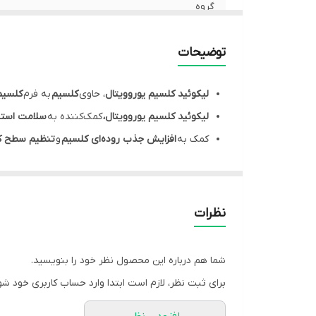
گروه
موارد مصرف
توضیحات
مشخصه ها
لیکوئید کلسیم یوروویتال
، حاوی
کلسیم
به فرم
کلسیم
لیکوئید کلسیم یوروویتال،
کمک‌کننده به
سلامت استخ
کمک به
افزایش جذب روده‌ای کلسیم
و
تنظیم سطح ک
liquid calcium softgel
کمک‌کننده به
بهبود تراکم ا
حاوی
کلاژن گاوی
به عنوان ترکیب جانبی
مناسب استفاده در
بزرگسالان به ویژه در زنان بالای 50 سال پس از سن یائسگی
نظرات
شما هم درباره این محصول نظر خود را بنویسید.
برای ثبت نظر، لازم است ابتدا وارد حساب کاربری خود شو