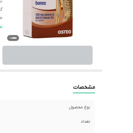
تع
گر
مو
م
ن
مشخصات
نوع محصول
تعداد