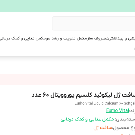
یشی و بهداشتی
غضروف ساز
مکمل تقویت و رشد مو
مکمل غذایی و کمک درمانی
فت ژل لیکوئید کلسیم یوروویتال 60 عدد
Eurho Vital Liquid Calcium 60 Softge
ند:
Eurho Vital
ته‌بندی
:
مکمل غذایی و کمک درمانی
وع محصول
:
سافت ژل