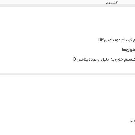
کلسیم
کمک به سلامت استخوان ها
ترکیبات: کلسیم و ویتامین D
 کربنات
و
ویتامین D3
وان‌ها
لسیم خون
به دلیل وجود
ویتامین D
ستخوان
ید.