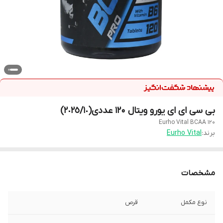
بی سی ای ای یورو ویتال 120 عددی(٢٠٢٥/١٠)
Eurho Vital BCAA 120
برند:
Eurho Vital
مشخصات
نوع مکمل
قرص