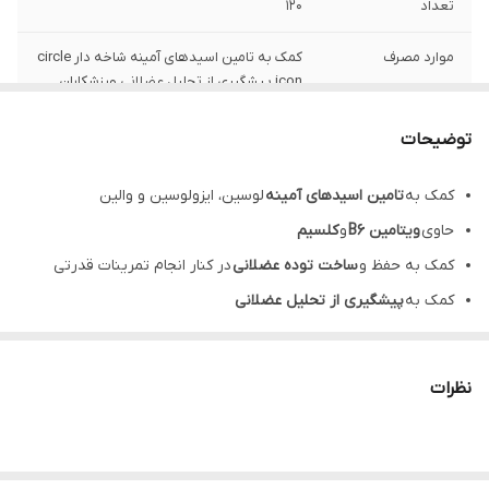
تعداد
۱۲۰
موارد مصرف
کمک به تامین اسیدهای آمینه شاخه دار circle
icon پیشگیری از تحلیل عضلانی ورزشکاران
نحوه مصرف
بزرگسالان روزانه هشت عدد قرص با مقدار
توضیحات
کافی آب، ترجیحا قبل از فعالیت ورزشی میل
شود. از مصرف بیش از میزان توصیه شده
کمک به
تامین اسیدهای آمینه
لوسین، ایزولوسین و والین
خودداری شود.
حاوی
ویتامین B6
و
کلسیم
تحت لیسانس
آلمان
کمک به حفظ و
ساخت توده عضلانی
در کنار انجام تمرینات قدرتی
کمک به
پیشگیری از تحلیل عضلانی
بهبود
عملکرد ورزشی
و
کاهش
احساس
خستگی
حین تمرین
موثر در
متابولیسم طبیعی پروتئین
با دارا بودن ویتامین B6
نظرات
کمک به
عملکرد نرمال عضلات
به دلیل وجود کلسیم
دستور مصرف BCAA یوروویتال: بزرگسالان روزانه 8 عدد قرص، ترجیحا
قبل از فعالیت ورزشی