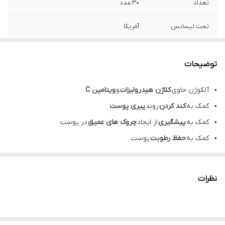
تعداد
۳۰ عدد
تحت لیسانس
آمریکا
نوع مکمل
کلاژن
توضیحات
نحوه مصرف
بزرگسالان روزانه 2 عدد کپسول، ترجیحا همراه
با غذا مصرف شود.
آلکوژن حاوی
کلاژن هیدرولیزات
و
ویتامین C
کمک به
کند کردن
روند
پیری پوست
انقضا
۵ ماه
کمک به
پیشگیری
از ایجاد
چروک های عمیق
در پوست
کشور سازنده
ایران
کمک به
حفظ رطوبت
پوست
کمک به افزایش
درخشندگی
پوست
کمک به حفظ
سلامت مفاصل
و
غضروف ها
نظرات
بهترین زمان مصرف alcogen:
همراه با غذا