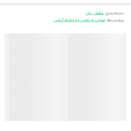
عمومی بدن کمک می‌کند.
دسته‌بندی
:
ترکیبات موثر قرص A Z مولتی ویتامین بالای 50 سال بانوان یوروویتال
مکمل زنان
برچسب‌ها :
مولتی ویتامین
،
داروخانه آنلاین
مولتی ویتامین a-z خارجی دارای یک فرمولاسیون کامل از ویتامین‌ها و
ریزمغذی‌های مورد نیاز بدن بانوان بالای 50 سال است. در ادامه با جزئیات
بیشتر به فواید آنها می‌پردازیم.
ویتامین C
یکی از مهم ترین عوامل موثر در سلامت زنان تغذیه سالم است. در این
میان، ویتامین‌ها نقش موثری در سلامت فرد دارند. ویتامین ث یا اسید
اسکوربیک موجود در مولتی ویتامین a-z نیز یک ماده مغذی محلول در
آب با خاصیت آنتی اکسیدانی است. این ویتامین برای تقویت سیستم
ایمنی و سلامت مو و پوست ضروری است. کلاژن به طور طبیعی در بدن
تولید می‌‌شود و با افزایش سن میزان این پروتئین به میزان قابل توجهی
کاهش می‌‌یابد. ویتامین C نقش موثری در کلاژن ‌سازی بدن دارد.
همچنین به جذب آهن کمک کرده و خطر بیماری‌های قلبی را کاهش