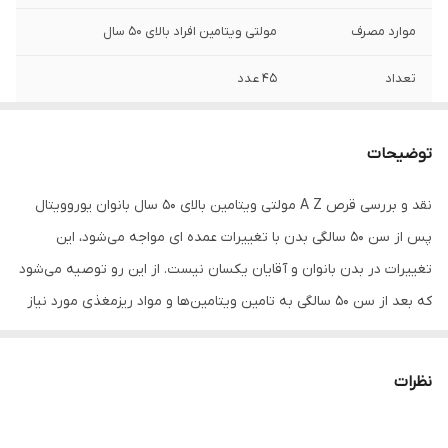
موارد مصرف
مولتی ویتامین افراد بالای ۵۰ سال
تعداد
۴۵ عدد
تحت لیسانس
آلمان
توضیحات
انقضا
بیش از یک سال
نقد و بررسی قرص A Z مولتی ویتامین بالای 50 سال بانوان یوروویتال
پس از سن 50 سالگی بدن با تغییرات عمده ای مواجه می‌شود، این
تغییرات در بدن بانوان و آقایان یکسان نیست. از این رو توصیه می‌شود
که بعد از سن 50 سالگی به تامین ویتامین‌ها و مواد ریزمغذی مورد نیاز
بدن خود بپردازید. قرص A Z مولتی ویتامین بالای 50 سال بانوان
یوروویتال دارای یک فرمولاسیون کامل از ویتامین‌ها و ریزمغذی‌های مورد
نظرات
نیاز بدن است. مصرف قرص a-z multivitamin نیازهای پایه بدن به
ویتامین‌ها، مینرال‌ها و عناصر کمیاب را رفع کرده و به حفظ سلامت