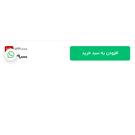
ویتامین a-z خارجی را مصرف نمایند.
منیزیم
منیزیم از مواد معدنی ضروری برای سلامت بدن است که برای عملکرد
صحیح عضلات و همچنین ضربان قلب ضروری است. منیزیم با تأثیر بر
انقباض و انبساط عضله دیواره رگ‌ها برای تنظیم فشارخون بسیار حائز
1,133,000
61
%
اهمیت است.
افزودن به سبد خرید
439,000
زینک
روی یا zinc جزو 15 عنصر معدنی و ضروری است که بدن ما به آن نیاز
دارد. این ماده معدنی سیستم ایمنی بدن را تقویت کرده و بدن را در
مقابل بیماری‌ها مقاوم می‌کند. بدن روزانه بین ۸ تا ۱۱ میلی‌گرم زینک نیاز
دارد و همچنین مصرف این عنصر معدنی به سلامت پوست، مو و ناخن
کمک می‌کند.
برگشت به بالا
بیوتین
بیوتین از جمله ویتامین‌های گروه ب است که تاثیر معجزه آسایی روی