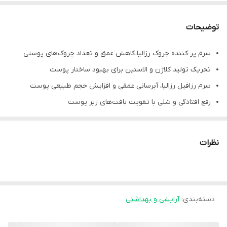
توضیحات
سرم پر کننده چروک رزالیا، کاهش عمق و تعداد چروک‌های پوستی
تحریک تولید کلاژن و الاستین برای بهبود ساختار پوست
سرم رزافیل رزالیا، آبرسانی عمقی و افزایش حجم طبیعی پوست
رفع افتادگی و شلی با تقویت بافت‌های زیر پوست
محافظت از سلول‌های پوست در برابر آسیب‌های محیطی
رزافیل رزالیا، افزایش خاصیت ارتجاعی و استحکام پوست
نظرات
سرم ضد چروک رزالیا، موثر در بهبود درخشندگی و شادابی پوست
فاقد پارابن و مناسب برای انواع پوست
دسته‌بندی
:
آرایشی و بهداشتی