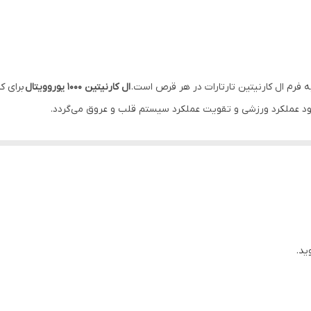
مصرف این فرآورده در افراد دارای سابقه تشنج و مبتلا به کم کاری ت
30عدد قرص
بيش از شش ماه
ال کارنیتین 1000 یوروویتال
برای ک
د عملکرد ورزشی و تقویت عملکرد سیستم قلب و عروق می‌گردد.
آلمان
ان در پرارین پارس ایران تولید می‌شود.
ته می‌شود. این آمینو اسید در نقل و انتقال اسیدهای چرب به میتوکندری و تب
یش پیدا کرده و لازم است تا از طریق مصرف
مکمل ال کارنیتین
این نیاز را جبران 
رص ال کارنیتین ۱۰۰۰
کمک می‌کند تا بدن به جای اسیدهای آمینه، از اسیدهای چر
 بدین ترتیب،
ال کارنتین یوروویتال
از طریق افزایش اکسیداسیون و متابولیسم
ید.
ا تقویت می‌نماید و با کمک به حذف مواد دفعی و جلوگیری از تجمع لاکتات، د
از طریق افزایش تولید انرژی و تقویت خونرسانی به اندام‌ها باعث
کاهش التهاب در دیواره عروق، خظر ابتلا به بیماری‌های قلبی عروقی را نیز 