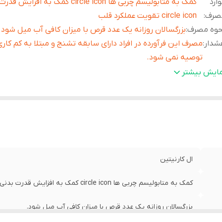
ارد
کمک به متابولیسم چربی ها circle icon کمک به افزا
صرف
:
circle icon تقویت عملکرد قلب
حوه مصرف
:
بزرگسالان روزانه یک عدد قرص با میزان کافی آب میل شود.
شدار
:
مصرف این فرآورده در افراد دارای سابقه تشنج و مبتلا به کم کاری
توصیه نمی شود.
داد
:
30عدد قرص
مایش بیشتر
قضا
:
بيش از شش ماه
حت لیسانس
:
آلمان
ال كارنيتين
کمک به متابولیسم چربی ها circle icon کمک به افزایش قدرت بدنی circle icon تقویت عملکرد قلب
بزرگسالان روزانه یک عدد قرص با میزان کافی آب میل شود.