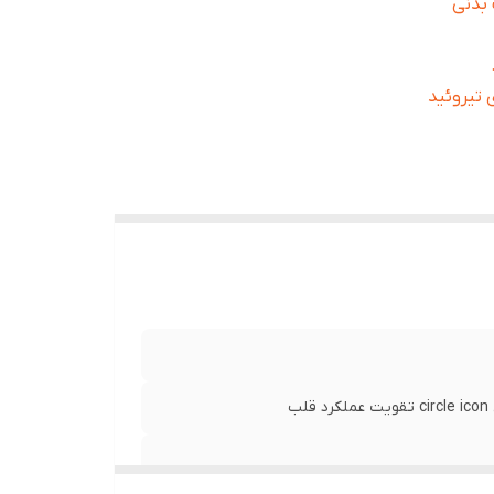
یش قدرت بدنی
 تیروئید