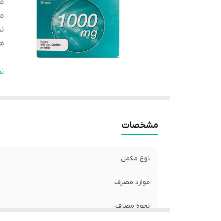
مو
م
ن
ه
تع
ن
ان
ت
مشخصات
نوع مکمل
موارد مصرف
نحوه مصرف