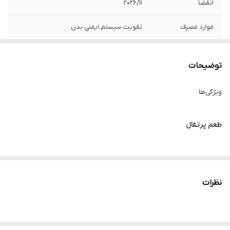
انقضا
2026/11
موارد مصرف
تقويت سيستم ايمني بدن
تعداد
٢٠ عدد قرص جوشان
توضیحات
ویژگی‌ها
طعم پرتقال
مقدار و نحوه مصرف
نظرات
بزرگسالان
، روزانه 2 عدد قرص، ترجیحا همراه با غذای اصلی مصرف نمایند.
هشدارها