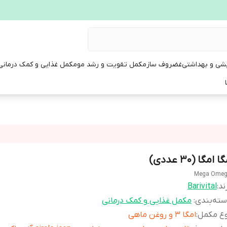
یشی و بهداشتی
غضروف ساز
مکمل تقویت و رشد مو
مکمل غذایی و کمک درمانی
ا امگا (30 عددی)
Mega Ome
ند:
Barivital
ته‌بندی
:
مکمل غذایی و کمک درمانی
وع مکمل
:
امگا 3 و روغن ماهی