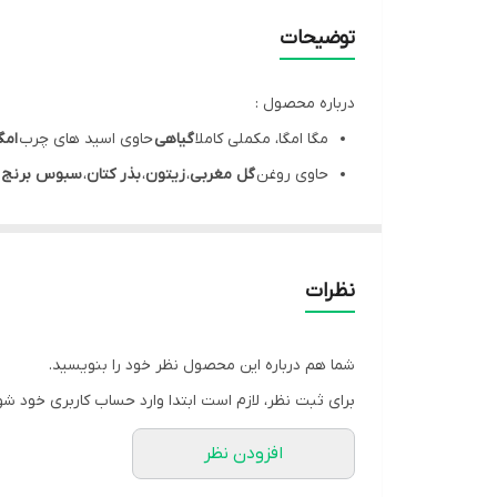
مشخصه ها
توضیحات
انقضا
درباره محصول :
مگا امگا، مکملی کاملا
گیاهی
حاوی اسید های چرب
امگا
كشور توليد كننده
حاوی روغن
گل مغربی
،
زیتون
،
بذر کتان
،
سبوس برنج
تامین کننده نیاز اسید چرب های ضروری بدن نظیر
ا
دارای خاصیت
آنتی اکسیدانی
به واسطه اسید چرب ها
مگا امگا، کمک به
لاغری
به واسطه
افزایش متابولیسم
نظرات
قرص مگا امگا دارای خواص
ضد التهابی
با داشتن عصار
مفید در
سلامت قلب
و
عروق
شما هم درباره این محصول نظر خود را بنویسید.
برای ثبت نظر، لازم است ابتدا وارد حساب کاربری خود شو
کپسول مگا امگا با داشتن مهم ترین اسید چرب های ب
افزودن نظر
مگا امگا حاوی روغن استخراج شده از گیاهانی نظیر 
فرم مکمل مگا امگا به شکل سافت ژل می باشد. با ای