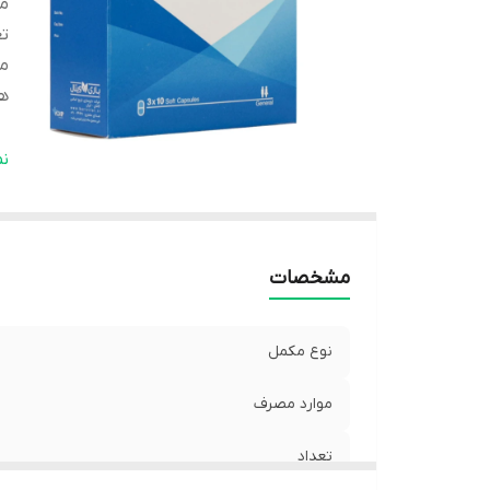
مو
تع
م
ه
ان
ن
كش
مشخصات
نوع مکمل
موارد مصرف
تعداد