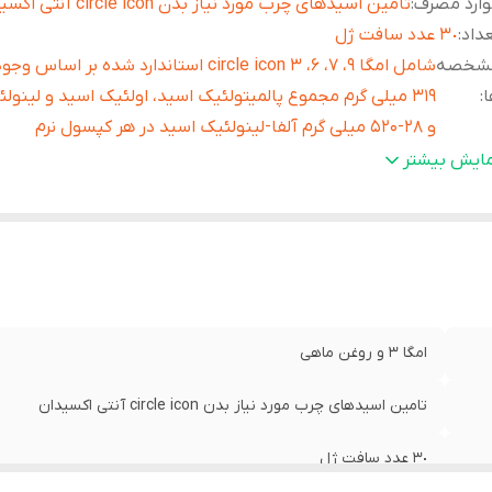
ارد مصرف
:
تامین اسیدهای چرب مورد نیاز بدن circle icon آنتی اکسیدان
داد
:
٣٠ عدد سافت ژل
شخصه
شامل امگا 9، 7، 6، 3 circle icon استاندارد شده بر ا
ا
:
319 میلی گرم مجموع پالمیتولئیک اسید، اولئیک اسید و لینول
و 28-520 میلی گرم آلفا-لینولئیک اسید در هر کپسول نرم
قضا
:
بيش از يك سال
مایش بیشتر
ور توليد كننده
:
ايران
امگا 3 و روغن ماهی
تامین اسیدهای چرب مورد نیاز بدن circle icon آنتی اکسیدان
٣٠ عدد سافت ژل