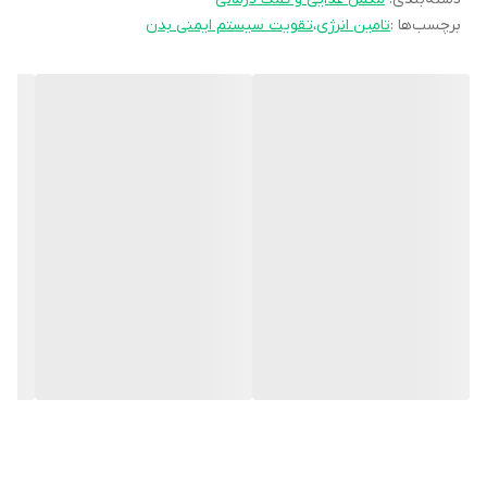
برچسب‌ها :
تامین انرژی
،
تقویت سیستم ایمنی بدن
با طعم دلپذیر پرتقالی
ویتامین ث هانسال، مناسب استفاده به مدت 20 روز می‌باشد.
ویتامین C یک ویتامین محلول در آب است که در متابولیسم پروتئین ها
نیز نقش دارد و برای ساخت کلاژن (یکی از اجزای اساسی بافت همبند)، ال
کارنیتین و انتقال دهنده های عصبی خاص مورد نیاز است. ویتامین C
به بازسازی سایر آنتی اکسیدان ها مانند آلفاتوکوفرول (ویتامین E) کمک
می کند و با محدود کردن اثرات مخرب رادیکال های آزاد می تواند از بروز
برخی از سرطان ها، بیماری های قلبی عروقی، دژنراسیون ماکولا وابسته به
سن، آب مروارید، سرماخوردگی و سایر بیماری هایی که استرس اکسیداتیو
در آنها نقش دارد جلوگیری کند. ویتامین C علاوه بر عملکردهای بیوسنتز
و آنتی اکسیدانی، نقش مهمی در عملکرد سیستم ایمنی بدن دارد و جذب
آهن غیر هم موجود در مواد غذایی گیاهی را بهبود می بخشد.
افرادی که در معرض خطر کمبود ویتامین C هستند: