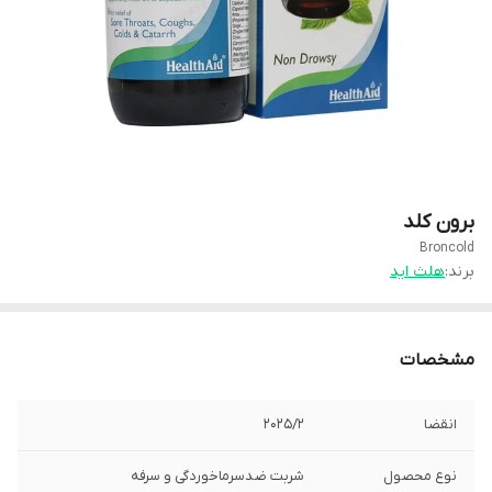
برون کلد
Broncold
برند:
هلث ايد
مشخصات
انقضا
2025/2
نوع محصول
شربت ضدسرماخوردگی و سرفه