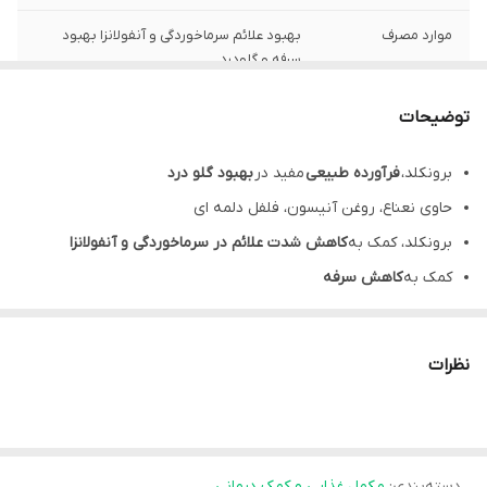
موارد مصرف
بهبود علائم سرماخوردگی و آنفولانزا بهبود
سرفه و گلودرد
مشخصه ها
شربت گیاهی circle icon حاوی نعناع، روغن
توضیحات
آنیسون، فلفل دلمه ای circle icon فاقد شکر،
نمک، رنگ‌های مصنوعی
برونکلد،
فرآورده طبیعی
مفید در
بهبود گلو درد
حاوی نعناع، روغن آنیسون، فلفل دلمه ای
نحوه مصرف
کودکان 6 تا 12 سال: روزانه 1 یا 2 مرتبه و در هر
بار 5 میلی لیتر بزرگسالان و کودکان بالای 12
برونکلد، کمک به
کاهش شدت علائم در سرماخوردگی و آنفولانزا
سال: روزانه 2 یا 3 مرتبه و در هر بار 5 میلی
کمک به
کاهش سرفه
لیتر
دارای اثرات مثبت بر
بهبود درد عضلانی و تب ناشی از سرماخوردگی
سن مصرف
بالاي ٦ سال
Broncold، قابل استفاده در کودکان
بالای 6 سال
و بزرگسالان
نظرات
هر بطری از شربت برون کلد، مناسب استفاده به مدت تقریبا 14 تا 40
تحت لیسانس
انگلستان
روز می‌باشد.
دسته‌بندی
:
معرفی شربت شربت برون کلد
مکمل غذایی و کمک درمانی