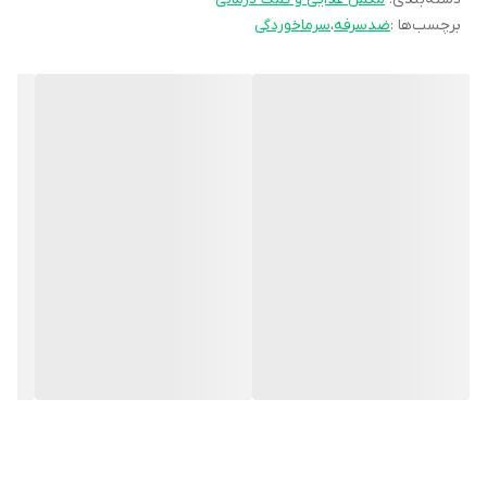
برچسب‌ها :
ضدسرفه
،
سرماخوردگی
امروزه به دلایل متعددی همچون مواجهه با عفونت ها، رژیم غذایی
نامناسب، کاهش فعالیت بدنی، آلودگی هوا و ... سیستم ایمنی دچار
تضعیف می شود.
به همین علت بسیاری از افراد به دنبال راهی برای تقویت سیستم ایمنی
هستند. یکی از راه های آسان و در دسترس استفاده از مکمل ها و
فرآورده های طبیعی است. چنانچه دنبال مکملی می گردید که سبب
تقویت سیستم ایمنی‌تان شود و یا به دنبال مکملی برای کمک به درمان
گلو درد، کرونا و سرماخوردگی هستید، برونکلد می تواند یکی از گزینه
های پیش رویتان باشد.
شربت برونکلد، محصول تحت برند شرکت هلث اید انگلیس است که
ترکیبات مناسبی برای تقویت سیستم ایمنی بدن دارد.
شربت برون کلد چه خواصی دارد