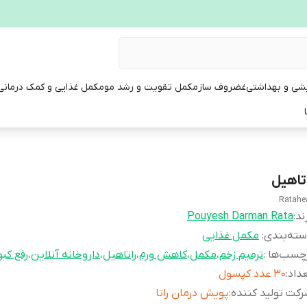
یشی و بهداشتی
غضروف ساز
مکمل تقویت و رشد مو
مکمل غذایی و کمک درمانی
اتاهیل
Ratahe
ند:
Pouyesh Darman Rata
ته‌بندی
:
مکمل غذایی
چسب‌ها :
ترمیم زخم
،
مکمل
،
کاهش ورم
،
راتاهیل
،
داروخانه آنلاین
،
رفع کب
داد
:
30 عدد کپسول
کت تولید کننده
:
پویش درمان راتا