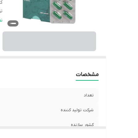
کش
تر
ن
ن
مو
اح
ن
مو
مشخصات
تعداد
شرکت تولید کننده
کشور سازنده