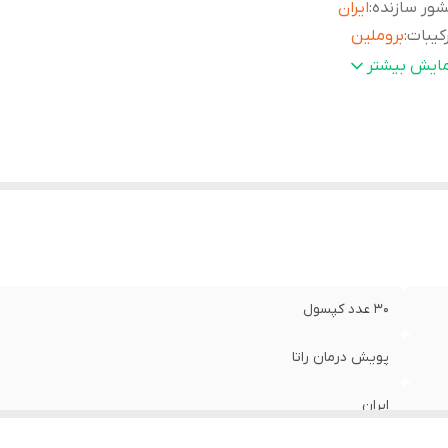
ور سازنده
:
ایران
کیبات
:
بروملین
وع مکمل
:
ترمیم زخم و سوختگی
مایش بیشتر
ارد
این محصول جذب برخی آنتی بیوتیک ها، نظیر تتراسایکلین و د
تیاط
:
سایکلین را بالا می برد. هم چنین امکان تداخل با داروهای رقیق 
ضد انعقاد خون را نیز دارد
حوه مصرف
:
روزانه 1 تا 3 کپسول، با معده خالی مصرف شود
ارد مصرف
:
ضد التهاب پر قدرت /تسریع درمان زخم /کاهش اسکار و کب
30 عدد کپسول
پویش درمان راتا
ایران