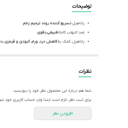
ترکیبات
توضیحات
نوع مکمل
راتاهیل،
تسریع کننده روند ترمیم زخم
موارد احتیاط
ضد التهاب کاملا
طبیعی
و
قوی
راتاهیل، کمک به
کاهش درد، ورم، کبودی و قرمزی
بخ
نحوه مصرف
برطرف کننده اسکار
ناشی از زخم، سوختگی و جراحی
تسکین دهنده
دردهای آرتروز
و آرتریت روماتوئید
موارد مصرف
کاهش دهنده علائم سینوزیت و برونشیت
نظرات
کمک به کاهش واکنش های آلرژیک
قرص راتاهیل، مفید برای کاهش وزن و لاغری
شما هم درباره این محصول نظر خود را بنویسید.
کمک به کاهش درد، گرفتگی، و
خستگی عضلانی و ریک
برای ثبت نظر، لازم است ابتدا وارد حساب کاربری خود شو
افزودن نظر