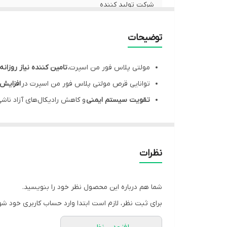
شرکت تولید کننده
نوع مکمل
توضیحات
کشور سازنده
مولتی پلاس فور من اسپرت،
تامین کننده نیاز روزانه
نحوه مصرف
توانایی قرص مولتی پلاس فور من اسپرت در
افزایش
تقویت سیستم ایمنی
و کاهش رادیکال‌های آزاد ناش
موارد مصرف
موثر در
افزایش کارکردهای شناختی
ورزشکاران
مولتی پلاس فور من اسپرت،
کمک به پیشگیری از آس
ترکیبات
نظرات
شما هم درباره این محصول نظر خود را بنویسید.
برای ثبت نظر، لازم است ابتدا وارد حساب کاربری خود شو