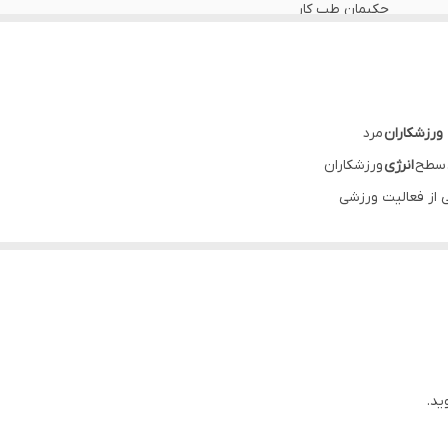
حکیمان طب کار
مولتی ویتامین آقایان
ایران
 ورزشکاران
مرد
وزانه یک عدد قرص با میزان کافی آب، ترجیحا همراه غذا میل شود
سطح
انرژی
ورزشکاران
ی از فعالیت ورزشی
کمک به سلامت عمومی و تامین مواد مغذی مورد نیاز بدن در آقایا
سیستم ایمنی بدن
یب‌های ورزشی
ترکیبات: ویتامین های ،A
گیاه جینسینگ، کوآنزیم کیوتن، ال کارنیتین، ال آرژینین، ال تیروزین
ید.