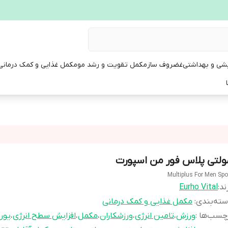
یشی و بهداشتی
غضروف ساز
مکمل تقویت و رشد مو
مکمل غذایی و کمک درمانی
ولتی پلاس فور من اسپورت
Multiplus For Men Spo
ند:
Eurho Vital
ته‌بندی
:
مکمل غذایی و کمک درمانی
چسب‌ها :
ورزش
،
تامین انرژی
،
ورزشکاران
،
مکمل
،
افزایش سطح انرژی
،
یور