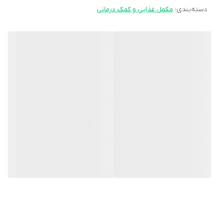
دسته‌بندی
:
مکمل غذایی و کمک درمانی
هر جعبه قرص osteo quinone مناسب استفاده به مدت 25 تا 100 روز
می باشد.
قرص Osteo یک مکمل تغذیه‌ای حاوی کلسیم به فرم کلسیم کربنات،
ویتامین D3 و ویتامین K2-7 است. قرص استئوکینون که به اختصار
قرص osteo نامیده می‌شود، با کمک به تامین نیاز روزانه به
ریزمغذی‌های نام برده شده در حفظ سلامت استخوان‌ها موثر است.
قرص Osteo Quinoneبرای چیست؟
قرص osteo با تامین بخشی از کلسیم مورد نیاز روزانه و هم‌چنین با دارا
بودن ویتامین‌های D و K به منظور حفظ سلامت استخوان‌ها، نرمال ماندن
سطوح سرمی کلسیم، حفظ تراکم توده استخوانی و پیشگیری از ابتلا به
پوکی استخوان مورد استفاده قرار می‌گیرد.