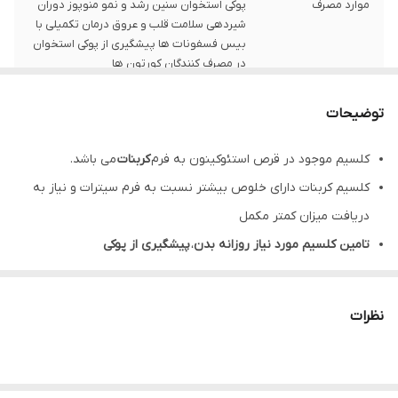
موارد مصرف
پوکی استخوان سنین رشد و نمو منوپوز دوران
شیردهی سلامت قلب و عروق درمان تکمیلی با
بیس فسفونات ها پیشگیری از پوکی استخوان
در مصرف کنندگان کورتون ها
نحوه مصرف
یک عدد قرص osteo، یک تا چهار بار در روز
توضیحات
بعد از غذا و با یک لیوان آب میل شود.
کلسیم موجود در قرص استئوکینون به فرم
کربنات
می باشد.
انقضا
بین سه تا شش ماه
کلسیم کربنات دارای خلوص بیشتر نسبت به فرم سیترات و نیاز به
تعداد
١٠٠ عدد قرص
دریافت میزان کمتر مکمل
تامین کلسیم مورد نیاز روزانه بدن
،
پیشگیری از پوکی
كشور توليد كننده
ايران
استخوان
و
افزایش استحکام استخوان ها و دندان ها
حاوی ویتامین
D3
برای
افزایش جذب کلسیم
نظرات
حاوی ویتامین
K2-7
برای
حفظ سلامت استخوان
فاقد گلوتن، فاقد شکر، غیر تراریخته و فاقد نگهدارنده
بهترین زمان مصرف قرص استئوکینون پس از غذا است.