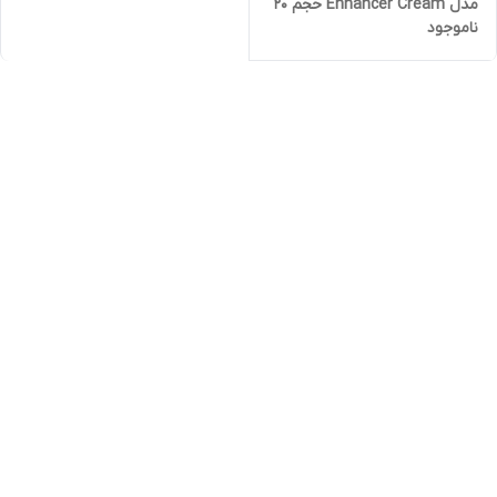
مدل Enhancer Cream حجم 20
ناموجود
گرم