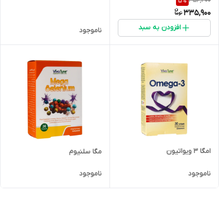
356,400
5
%
335,900
افزودن به سبد
ناموجود
امگا 3 ویواتیون
مگا سلنیوم
ناموجود
ناموجود