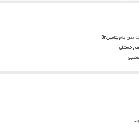
بزرگسالان روزانه یک عدد قرص با میزان کافی آب، ترجیحا همراه غذا م
حاوی ویتامین B2 به میزان 50 میلی گرم در هر قرص
بيش از يك سال
ویتامین
B2
ف
و
خستگی
٦٠ عدد قرص
عصبی
آلمان
 اکسیژن
به سلول‌ها
اتیو از طریق
خواص آنتی‌اکسیدانی
قرص ب2 یوروویتال
ید.
 سلامت عمومی بدن کمک کننده است.
قرص ویتامین ب۲ یوروویتال
تحت لیسانس