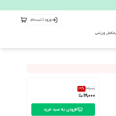
ورود | ثبت‌نام
مکمل ورزشی
29
%
169,000
119,000
افزودن به سبد خرید