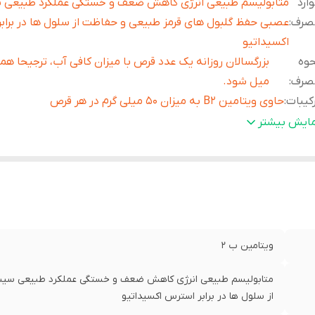
ارد
متابولیسم طبیعی انرژی کاهش ضعف و خستگی عملکرد طبیعی 
صرف
:
عصبی حفظ گلبول های قرمز طبیعی و حفاظت از سلول ها در براب
اکسیداتیو
حوه
بزرگسالان روزانه یک عدد قرص با میزان کافی آب، ترجیحا همر
صرف
:
میل شود.
كيبات
:
حاوی ویتامین B2 به میزان 50 میلی گرم در هر قرص
قضا
:
بيش از يك سال
مایش بیشتر
داد
:
٦٠ عدد قرص
حت لیسانس
:
آلمان
ويتامين ب ٢
متابولیسم طبیعی انرژی کاهش ضعف و خستگی عملکرد طبیعی سیس
از سلول ها در برابر استرس اکسیداتیو