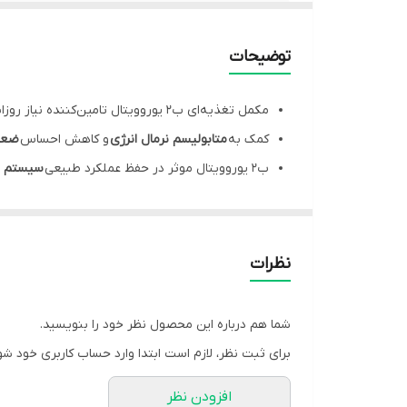
نحوه مصرف
توضیحات
تركيبات
انقضا
مکمل تغذیه‌ای ب2 یوروویتال تامین‌کننده نیاز روزانه بدن به
کمک به
متابولیسم نرمال انرژی
و کاهش احساس
ضع
تعداد
ب2 یوروویتال موثر در حفظ عملکرد طبیعی
سیستم 
تحت لیسانس
کمک به ساخت طبیعی
گلبول‌های قرمز خون
و
انتقال
کمک به محافظت از سلول‌ها در مقابل استرس اکسید
هر جعبه از ویتامین ب2 یوروویتال مناسب برای استفاده به مدت 60 روز است.
نظرات
معرفی ویتامین B2 یوروویتال
شما هم درباره این محصول نظر خود را بنویسید.
ویتامین B2 یوروویتال
برای ثبت نظر، لازم است ابتدا وارد حساب کاربری خود شو
متابولیسم انرژی، کاهش ضعف و خستگی و کمک به
افزودن نظر
تولید می‌شود.