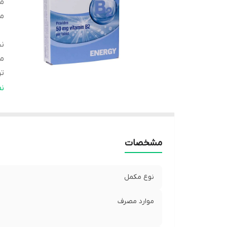
مو
م
ن
م
تر
ان
ن
تع
ت
مشخصات
نوع مکمل
موارد مصرف