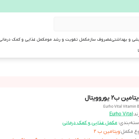
یشی و بهداشتی
غضروف ساز
مکمل تقویت و رشد مو
مکمل غذایی و کمک درمانی
تامین ب2 یوروویتال
Eurho Vital Vitamin 
ند:
Eurho Vital
ته‌بندی
:
مکمل غذایی و کمک درمانی
وع مکمل
:
ويتامين ب ٢