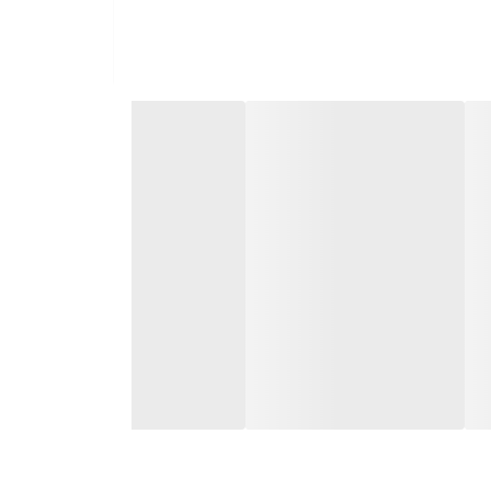
امین ب۲
صبح باشد. در این صورت می‌تواند تا حدودی
حتمال بروز پاسخ‌های آلرژیک و در صورت مصرف بیش از میزان توصیه