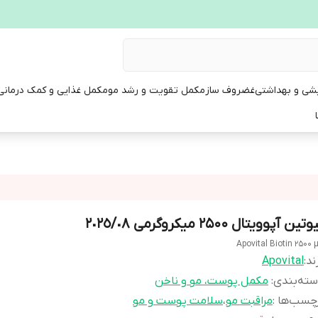
یشی و بهداشتی
غضروف ساز
مکمل تقویت و رشد مو
مکمل غذایی و کمک درمانی
تین آپوویتال 2500 میکروگرمی ٢٠٢٥/٠٨
Apovital Biotin 2500 
ند:
Apovital
ته‌بندی
:
مکمل پوست، مو و ناخن
چسب‌ها :
مراقبت مو
،
سلامت پوست و مو