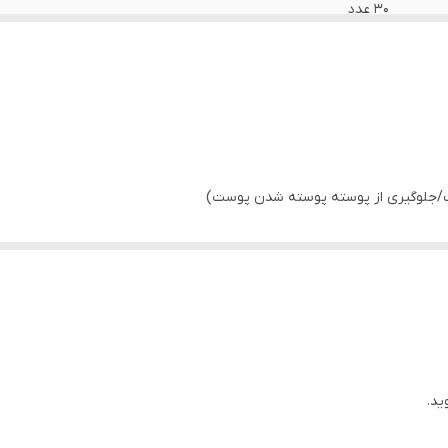
30 عدد
هر قرص بیوتین حاوی 2500 میکروگرم بیوتین مواد ت
سلولز، پلی وینیل پیرولیدون و نمک های منیزیم
کمک به حفظ سلامت پوست، مو و ناخن
روزانه یک تا دو عدد قرص همراه با میزان کافی آب میل شود. (از 
جلوگیری از پوسته پوسته شدن پوست)
circle icon در دوران بارداری و شیردهی مطابق دستور پزشک و ی
جهت تشخیص، درمان و پیشگیری از بیماری نمی باشد.
۲۰۲۵/۰۸
ید.