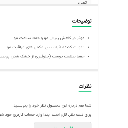
تعداد
مشخصه ها
توضیحات
موارد مصرف
موثر در کاهش ریزش مو و حفظ سلامت مو
تقویت کننده اثرات سایر مکمل های مراقبت مو
نحوه مصرف
حفظ سلامت پوست (جلوگیری از خشک شدن پوست/
موارد احتیاط
افزایش استقامت و ضخامت ناخن
جلوگیری از شکسته شدن ناخن
افزایش سطح انرژی بدن و کاهش خستگی
انقضا
نظرات
تکمیل کننده سایر محصولات مراقبت مو
بهبود راش و بثورات پوستی
شما هم درباره این محصول نظر خود را بنویسید.
بهبود علائم نوروپاتی در مبتلایان به دیابت
برای ثبت نظر، لازم است ابتدا وارد حساب کاربری خود شو